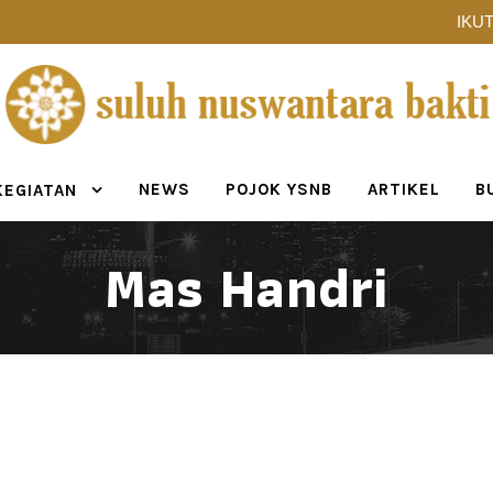
IKUT
NEWS
POJOK YSNB
ARTIKEL
B
KEGIATAN
Mas Handri