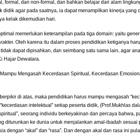
l, formal, dan non-formal, dan bahkan belajar dari alam lingku
 didik agar pada saatnya, ia dapat menampilkan kinerja yang o
a kelak dikemudian hari.
ptimal memerlukan keterampilan pada tiga domain: yaitu generic
 karakter. Oleh karena itu dalam proses pendidikan ketiganya h
 tidak dapat dipisahkan, dan seimbang satu sama lain, agar a
Ki Hajar Dewatara.
 Mampu Mengasah Kecerdasan Spiritual, Kecerdasan Emosion
ak berpikir di atas, maka pendidikan harus mampu mengasah “kece
kecerdasan intelektual” setiap peserta didik, (Prof.Mukhlas d
piritual”, seorang individu berkeyakinan dan percaya bahwa,
ng diturunkan ke dunia untuk menjalankan amal-ibadah sesuai p
a dengan “akal” dan “rasa”. Dan dengan akal dan rasa ini pu