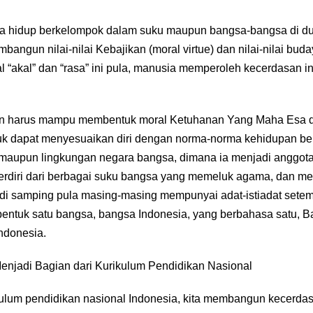
ia hidup berkelompok dalam suku maupun bangsa-bangsa di d
mbangun nilai-nilai Kebajikan (moral virtue) dan nilai-nilai b
al “akal” dan “rasa” ini pula, manusia memperoleh kecerdasan i
n harus mampu membentuk moral Ketuhanan Yang Maha Esa dal
uk dapat menyesuaikan diri dengan norma-norma kehidupan be
maupun lingkungan negara bangsa, dimana ia menjadi anggota
erdiri dari berbagai suku bangsa yang memeluk agama, dan me
i samping pula masing-masing mempunyai adat-istiadat setem
entuk satu bangsa, bangsa Indonesia, yang berbahasa satu, 
Indonesia.
Menjadi Bagian dari Kurikulum Pendidikan Nasional
ulum pendidikan nasional Indonesia, kita membangun kecerdasan