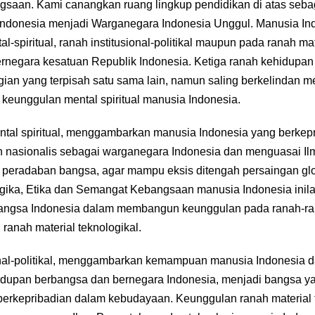
ngsaan. Kami canangkan ruang lingkup pendidikan di atas sebag
ndonesia menjadi Warganegara Indonesia Unggul. Manusia I
-spiritual, ranah institusional-politikal maupun pada ranah ma
rnegara kesatuan Republik Indonesia. Ketiga ranah kehidupan
agian yang terpisah satu sama lain, namun saling berkelindan 
 keunggulan mental spiritual manusia Indonesia.
tal spiritual, menggambarkan manusia Indonesia yang berkep
dan nasionalis sebagai warganegara Indonesia dan menguasai 
peradaban bangsa, agar mampu eksis ditengah persaingan glo
ika, Etika dan Semangat Kebangsaan manusia Indonesia inila
bangsa Indonesia dalam membangun keunggulan pada ranah-ran
n ranah material teknologikal.
onal-politikal, menggambarkan kemampuan manusia Indonesia 
dupan berbangsa dan bernegara Indonesia, menjadi bangsa yan
erkepribadian dalam kebudayaan. Keunggulan ranah material 