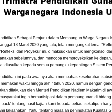
 Trimatra Pendidikan Gun
Warganegara Indonesia U
ndidikan Sebagai Penjuru dalam Membangun Warga Negara Ind
anggal 18 Maret 2020 yang lalu, telah mengangkat tema: “Refl
“Refleksi dan Proyeksi” ini, dimaksudkan untuk mengkonsolidas
ksanakan sebelumnya, dan mencoba memproyeksikan ke depan,
pat diusulkan kepada semua pemangku kepentingan Sistem Pend
ndidikan ini pada awalnya akan membahas keseluruhan subsi
 memakan waktu hingga akhir tahun 2020, namun dengan genc
kan dilakukan oleh Menteri Pendidikan Nadiem Makarim di awa
asyarakat ingin berpartisipasi dalam pembangunan di bidang 
ack” tentang hasil kajian kami kepada beliau, sekalipun han
ami laksanakan. Yaitu, tentang masalah peningkatan Kualitas G