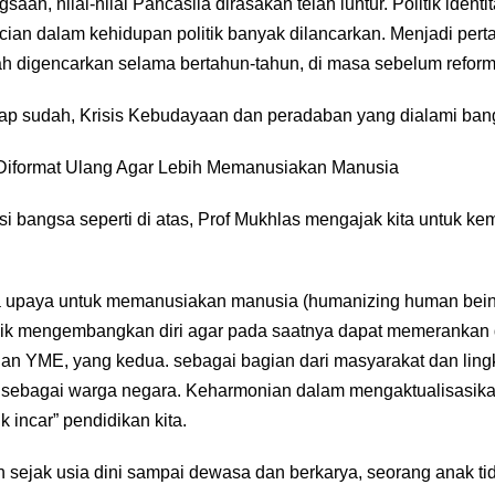
n, nilai-nilai Pancasila dirasakan telah luntur. Politik identi
ian dalam kehidupan politik banyak dilancarkan. Menjadi pe
lah digencarkan selama bertahun-tahun, di masa sebelum reform
kap sudah, Krisis Kebudayaan dan peradaban yang dialami bang
 Diformat Ulang Agar Lebih Memanusiakan Manusia
i bangsa seperti di atas, Prof Mukhlas mengajak kita untuk kem
 upaya untuk memanusiakan manusia (humanizing human being
ik mengembangkan diri agar pada saatnya dapat memerankan di
an YME, yang kedua. sebagai bagian dari masyarakat dan lin
a, sebagai warga negara. Keharmonian dalam mengaktualisasikan
ik incar” pendidikan kita.
sejak usia dini sampai dewasa dan berkarya, seorang anak tida