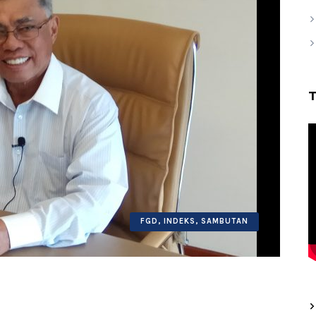
FGD
,
INDEKS
,
SAMBUTAN