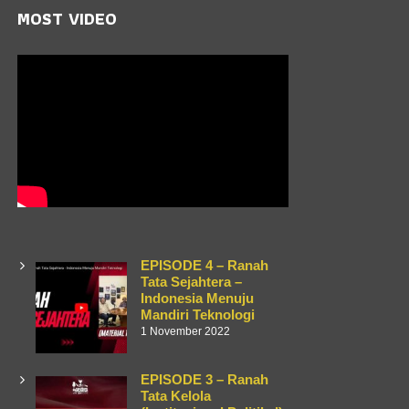
MOST VIDEO
EPISODE 4 – Ranah
Tata Sejahtera –
Indonesia Menuju
Mandiri Teknologi
1 November 2022
EPISODE 3 – Ranah
Tata Kelola