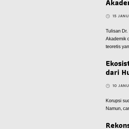
Akade
15 JANU
Tulisan D
Akademik d
teoretis yan
Ekosis
dari Hu
10 JANU
Korupsi su
Namun, cara
Rekons