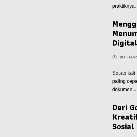
praktiknya,
Mengg
Menum
Digita
20 FEB
Setiap kali
paling cepa
dokumen...
Dari G
Kreati
Sosial