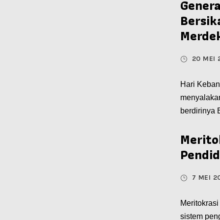
Genera
Bersik
Merde
20 MEI 
Hari Keban
menyalakan
berdirinya 
Merito
Pendid
7 MEI 2
Meritokrasi
sistem pen