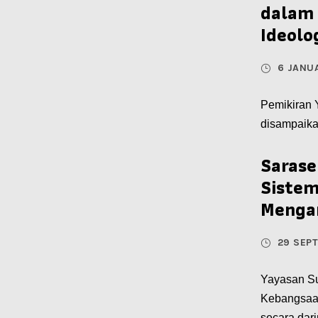
dalam 
Ideolo
6 JANU
Pemikiran Y
disampaika
Sarase
Sistem
Menga
29 SEP
Yayasan Su
Kebangsaa
secara dari