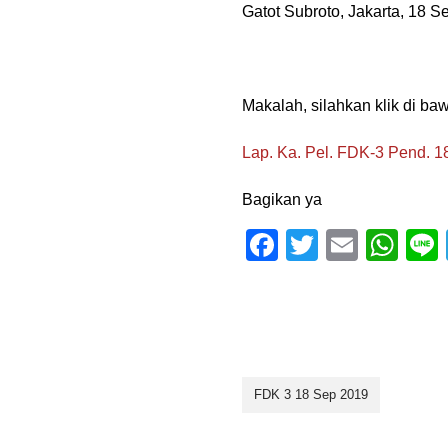
Gatot Subroto, Jakarta, 18 
Makalah, silahkan klik di bawa
Lap. Ka. Pel. FDK-3 Pend. 1
Bagikan ya
F
T
E
W
a
wi
m
h
c
tt
ail
at
e
er
s
b
A
FDK 3 18 Sep 2019
o
p
o
p