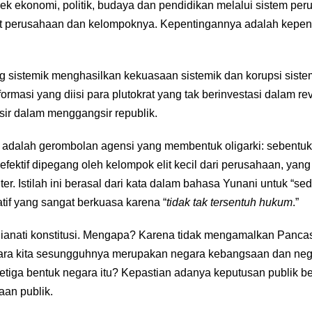
 ekonomi, politik, budaya dan pendidikan melalui sistem per
iat perusahaan dan kelompoknya. Kepentingannya adalah kepe
 sistemik menghasilkan kekuasaan sistemik dan korupsi siste
eformasi yang diisi para plutokrat yang tak berinvestasi dalam r
sir dalam menggangsir republik.
ka adalah gerombolan agensi yang membentuk oligarki: sebentu
efektif dipegang oleh kelompok elit kecil dari perusahaan, ya
ter. Istilah ini berasal dari kata dalam bahasa Yunani untuk “se
tif yang sangat berkuasa karena “
tidak tak tersentuh hukum
.”
hianati konstitusi. Mengapa? Karena tidak mengamalkan Panca
gara kita sesungguhnya merupakan negara kebangsaan dan ne
 ketiga bentuk negara itu? Kepastian adanya keputusan publik b
aan publik.