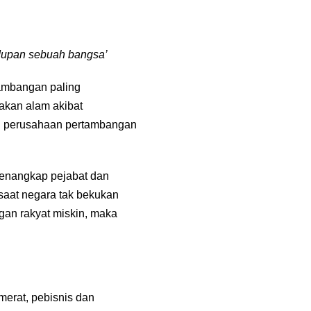
idupan sebuah bangsa’
tambangan paling
sakan alam akibat
gi perusahaan pertambangan
menangkap pejabat dan
aat negara tak bekukan
gan rakyat miskin, maka
erat, pebisnis dan