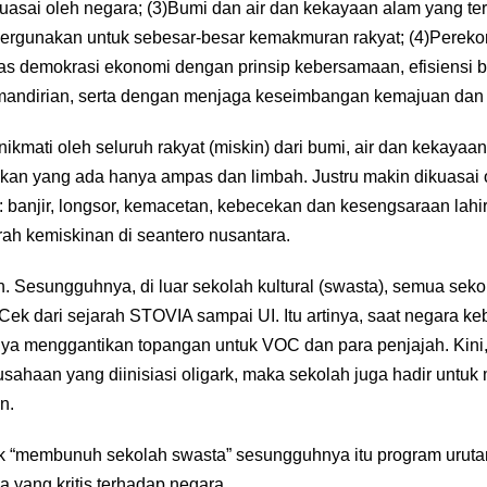
kuasai oleh negara; (3)Bumi dan air dan kekayaan alam yang t
pergunakan untuk sebesar­-besar kemakmuran rakyat; (4)Perek
as demokrasi ekonomi dengan prinsip kebersamaan, efisiensi be
andirian, serta dengan menjaga keseimbangan kemajuan dan 
ikmati oleh seluruh rakyat (miskin) dari bumi, air dan kekayaa
kan yang ada hanya ampas dan limbah. Justru makin dikuasai 
banjir, longsor, kemacetan, kebecekan dan kesengsaraan lahi
h kemiskinan di seantero nusantara.
. Sesungguhnya, di luar sekolah kultural (swasta), semua sekol
Cek dari sejarah STOVIA sampai UI. Itu artinya, saat negara k
ya menggantikan topangan untuk VOC dan para penjajah. Kini
sahaan yang diinisiasi oligark, maka sekolah juga hadir unt
n.
k “membunuh sekolah swasta” sesungguhnya itu program urutan
 yang kritis terhadap negara.