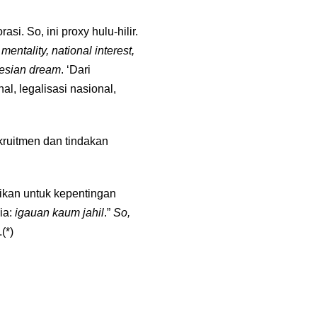
i. So, ini proxy hulu-hilir.
mentality, national interest,
nesian dream
. ‘Dari
l, legalisasi nasional,
kruitmen dan tindakan
stikan untuk kepentingan
ia:
igauan kaum jahil
.”
So,
(*)