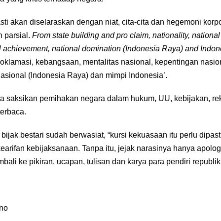
i akan diselaraskan dengan niat, cita-cita dan hegemoni korporas
 parsial.
From state building and pro claim, nationality, national 
nal achievement, national domination (Indonesia Raya) and Indo
lamasi, kebangsaan, mentalitas nasional, kepentingan nasiona
nasional (Indonesia Raya) dan mimpi Indonesia’.
ita saksikan pemihakan negara dalam hukum, UU, kebijakan, re
terbaca.
 bijak bestari sudah berwasiat, “kursi kekuasaan itu perlu dipa
kearifan kebijaksanaan. Tanpa itu, jejak narasinya hanya apolog
mbali ke pikiran, ucapan, tulisan dan karya para pendiri republik.
ono