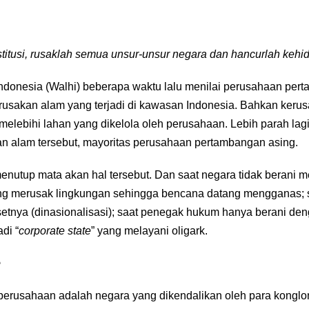
nstitusi, rusaklah semua unsur-unsur negara dan hancurlah keh
donesia (Walhi) beberapa waktu lalu menilai perusahaan per
kerusakan alam yang terjadi di kawasan Indonesia. Bahkan keru
elebihi lahan yang dikelola oleh perusahaan. Lebih parah la
 alam tersebut, mayoritas perusahaan pertambangan asing.
enutup mata akan hal tersebut. Dan saat negara tidak berani 
g merusak lingkungan sehingga bencana datang mengganas; s
setnya (dinasionalisasi); saat penegak hukum hanya berani den
di “
corporate state
” yang melayani oligark.
e
perusahaan adalah negara yang dikendalikan oleh para konglom