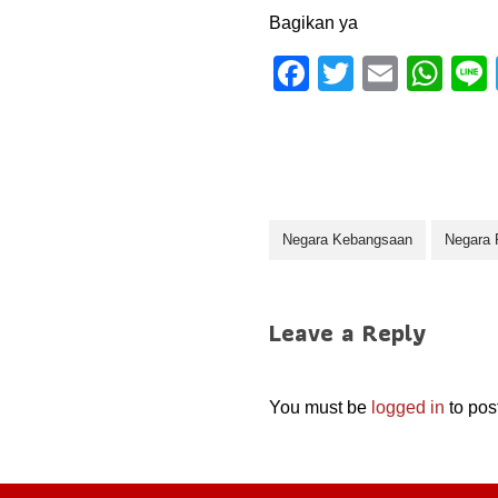
Bagikan ya
F
T
E
W
a
wi
m
h
c
tt
ail
at
e
er
s
b
A
Negara Kebangsaan
o
p
Negara 
o
p
k
Leave a Reply
You must be
logged in
to pos