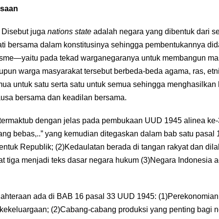
gsaan
 Disebut juga
nations state
adalah negara yang dibentuk dari se
ati bersama dalam konstitusinya sehingga pembentukannya di
sme—yaitu pada tekad warganegaranya untuk membangun ma
pun warga masyarakat tersebut berbeda-beda agama, ras, etni
mua untuk satu serta satu untuk semua sehingga menghasilkan
ausa bersama dan keadilan bersama.
 termaktub dengan jelas pada pembukaan UUD 1945 alinea ke-
g bebas,..” yang kemudian ditegaskan dalam bab satu pasal 1
ntuk Republik; (2)Kedaulatan berada di tangan rakyat dan di
t tiga menjadi teks dasar negara hukum (3)Negara Indonesia 
jahteraan ada di BAB 16 pasal 33 UUD 1945: (1)Perekonomian
 kekeluargaan; (2)Cabang­-cabang produksi yang penting bagi