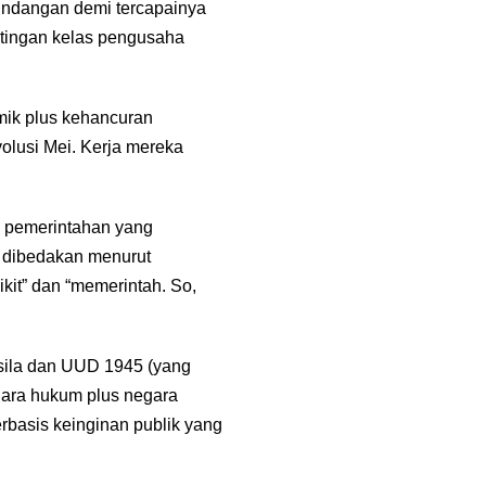
undangan demi tercapainya
ntingan kelas pengusaha
mik plus kehancuran
evolusi Mei. Kerja mereka
k pemerintahan yang
ng dibedakan menurut
dikit” dan “memerintah. So,
sila dan UUD 1945 (yang
gara hukum plus negara
erbasis keinginan publik yang