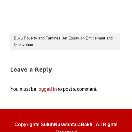
a
wi
m
h
n
el
e
c
tt
ail
at
e
e
ss
e
er
s
gr
e
b
A
a
n
Buku Poverty and Famines: An Essay on Entitlement and
o
p
m
g
Deprivation
o
p
er
k
Leave a Reply
You must be
logged in
to post a comment.
Copyrights SuluhNuswantaraBakti - All Rights