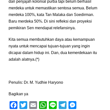
dari penjajah kolonial purba tapi belum berhasil
merdeka untuk memastikan sentosa semua. Belum
merdeka 100%, kata Tan Malaka dan Soedirman.
Baru merdeka 50%. Di sini refleksi dan proyeksi
pemikiran Sen mendapat relefansinya.
Kita semua membutuhkan daya atau kemampuan
nyata untuk mencapai tujuan-tujuan yang ingin
dicapai dalam hidup ini. Dan, dua kemerdekaan itu
adalah alatnya.(*)
Penulis: Dr. M. Yudhie Haryono
Bagikan ya
F
T
E
W
Li
T
M