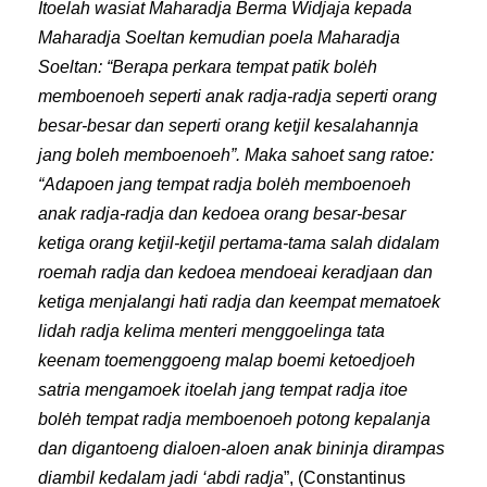
Itoelah wasiat Maharadja Berma Widjaja kepada
Maharadja Soeltan kemudian poela Maharadja
Soeltan: “Berapa perkara tempat patik bolėh
memboenoeh seperti anak radja-radja seperti orang
besar-besar dan seperti orang ketjil kesalahannja
jang boleh memboenoeh”. Maka sahoet sang ratoe:
“Adapoen jang tempat radja bolėh memboenoeh
anak radja-radja dan kedoea orang besar-besar
ketiga orang ketjil-ketjil pertama-tama salah didalam
roemah radja dan kedoea mendoeai keradjaan dan
ketiga menjalangi hati radja dan keempat mematoek
lidah radja kelima menteri menggoelinga tata
keenam toemenggoeng malap boemi ketoedjoeh
satria mengamoek itoelah jang tempat radja itoe
bolėh tempat radja memboenoeh potong kepalanja
dan digantoeng dialoen-aloen anak bininja dirampas
diambil kedalam jadi ‘abdi radja
”, (Constantinus